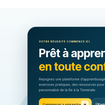
VOTRE RÉUSSITE COMMENCE ICI
Prêt à appre
en toute con
Rejoignez une plateforme d’apprentissage
exercices pratiques, des ressources pour
personnalisé de la 6e à la Terminale.
Commencer à apprendre
Expl