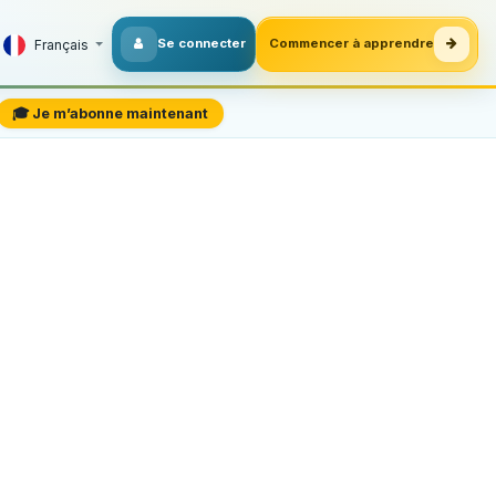
Se connecter
Commencer à apprendre
Français
🎓 Je m’abonne maintenant