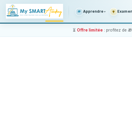
SE RENDRE AU CONTENU
Apprendre
Examens
⏳
Offre limitée
: profitez de 