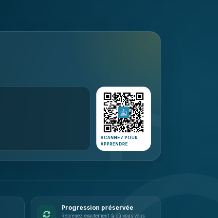
SCANNEZ POUR
APPRENDRE
Progression préservée
Reprenez exactement là où vous vous