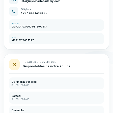
info@mysmartacademy.com.
Téléphone
+237 657 52 84 86
RCCM
CM-DLA-02-2025-B12-00813
NUI
M072517865459T
HORAIRES D’OUVERTURE
Disponibilités de notre équipe
Du lundi au vendredi
8 h 30 – 18 h 00
Samedi
9 h 00 – 18 h 00
Dimanche