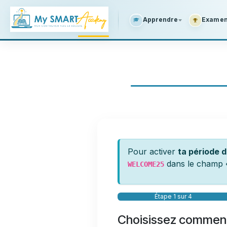
SE RENDRE AU CONTENU
Apprendre
Examens
Pour activer
ta période d
dans le champ
WELCOME25
Étape 1 sur 4
Choisissez comment